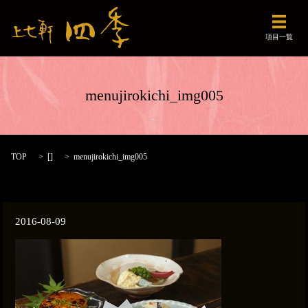
メニュ
項目一覧
menujirokichi_img005
TOP
[]
menujirokichi_img005
2016-08-09