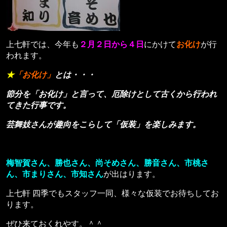
上七軒では、今年も
２月２日から４日
にかけて
お化け
が行
われます。
★
「お化け」
とは・・・
節分を「お化け」と言って、厄除けとして古くから
行われ
て
き
た
行事です。
芸舞妓さんが趣向をこらして「仮装」を楽しみます。
梅
智賀
さん、勝也さん、尚そめさん、勝音さん、市桃さ
ん、市まりさん、市知さん
が出はります。
上七軒 四季でもスタッフ一同、様々な仮装でお待ちしてお
ります。
ぜひ来ておくれやす。＾＾