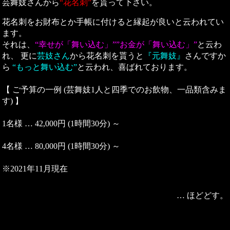
芸舞妓さんから
“花名刺”
を貰って下さい。
花名刺をお財布とか手帳に付けると縁起が良いと云われてい
ます。
それは、
“幸せが「舞い込む」””お金が「舞い込む」”
と云わ
れ、 更に
芸妓さん
から花名刺を貰うと
『元舞妓』
さんですか
ら
“もっと舞い込む”
と云われ、喜ばれております。
【 ご予算の一例 (芸舞妓1人と四季でのお飲物、一品類含みま
す) 】
1名様 … 42,000円 (1時間30分) ～
4名様 … 80,000円 (1時間30分) ～
※2021年11月現在
… ほどどす。