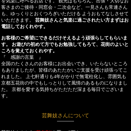
を気楽に呼べるお店です。 観光はもちろん、出張・大切なお
客さまのご接待・同窓会・二次会など、一見さんも常連さん
も、ゆっくりとおくつろぎいただける ようおもてなしさせて
いただきます。
芸舞妓さんと気楽に過ごされたい方まずはお
電話しておくれやす。
お客様のご希望にできるだけそえるよう頑張らしてもらいま
す。
お遊びの初めて方でもお勉強してもろて、花街のよいと
ころを覚えておくれやす。
『 感謝の言葉 』
全国のたくさんのお客様にお出会いでき、いたらないところ
もありましたが、皆様のあたたかいご支援を受け頑張ってこ
れました。 上七軒通りも4年がかりで無電柱化し、雰囲気も
京都五花街の中でもしっとりして風情のあるものになりまし
た。 京都を愛する気持ちがただただ深まる毎日でございま
す。
芸舞妓さんについて