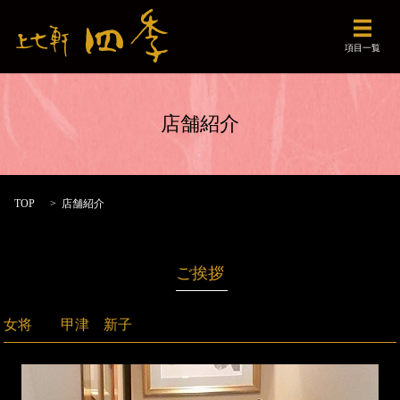
メニュ
項目一覧
店舗紹介
TOP
店舗紹介
ご挨拶
女将 甲津 新子