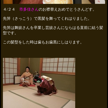
４/２４
市多佳さん
のお襟替えおめでとうさんどす。
先笄（さっこう）で黒髪を舞ってくれはりました。
先笄は舞妓さんを卒業し芸妓さんにならはる直前に結う髪
型です。
この髪型をした時は歯もお歯黒にしはります。