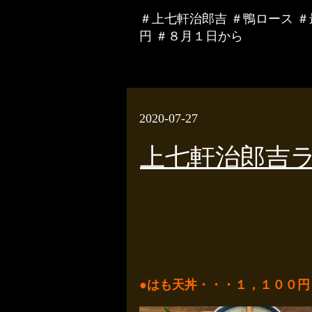
＃上七軒治郎吉 ＃鴨ロース 
円 ＃８月１日から
2020-07-27
上七軒治郎吉
●はも天丼・・・１，１００円