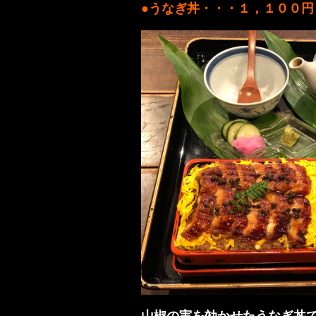
●うなぎ丼・・・１，１００円
山椒の実を効かせたうなぎ丼