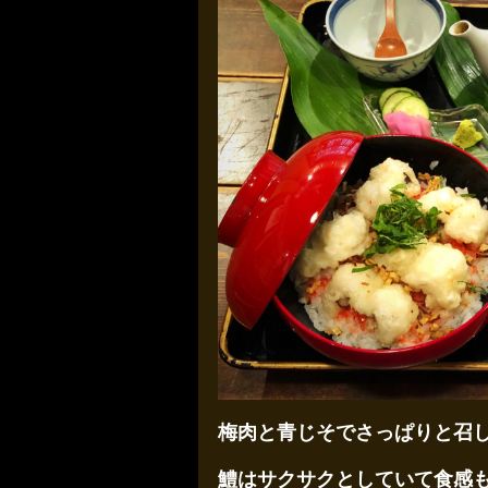
梅肉と青じそでさっぱりと召
鱧はサクサクとしていて食感