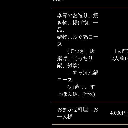
季節のお造り、焼
き物、揚げ物、一
品、
鍋物…ふぐ鍋コー
ス
(てつさ、唐
1人前
揚げ、てっちり
2人前1
鍋、雑炊)
…すっぽん鍋
コース
(お造り、す
っぽん鍋、雑炊)
おまかせ料理 お
4,000
一人様