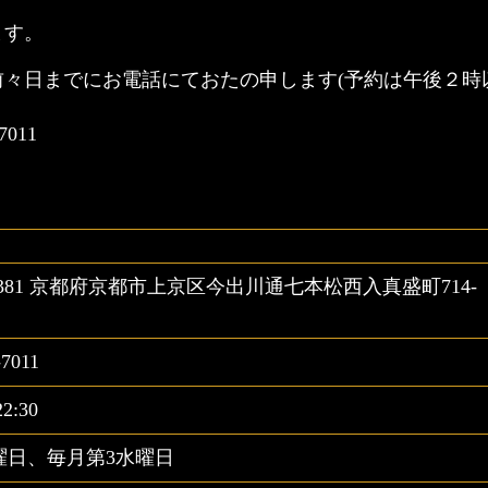
ます。
々日までにお電話にておたの申します(予約は午後２時
011
-8381 京都府京都市上京区今出川通七本松西入真盛町714-
-7011
2:30
曜日、毎月第3水曜日