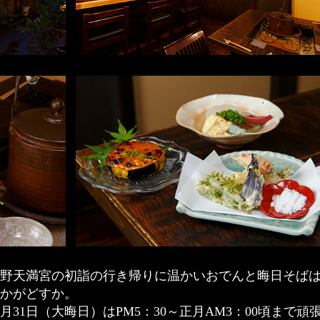
北野天満宮の初詣の行き帰りに温かいおでんと晦日そば
いかがどすか。
2月31日（大晦日）はPM5：30～正月AM3：00頃まで頑