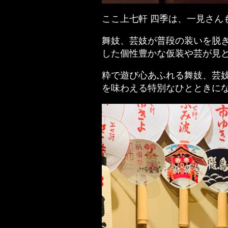
ここ上七軒 四季は、一見さん
舞妓、芸妓が普段の装いを脱
した個性豊かな仮装や芸が見
粋で遊び心あふれる舞妓、芸
を味わえる特別なひとときにな