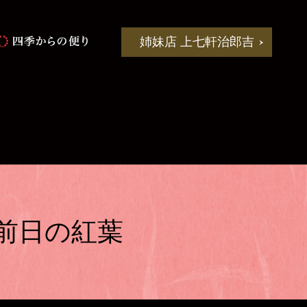
姉妹店 上七軒治郎吉
前日の紅葉