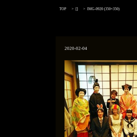
TOP
[]
IMG-0920 (350×350)
2020-02-04