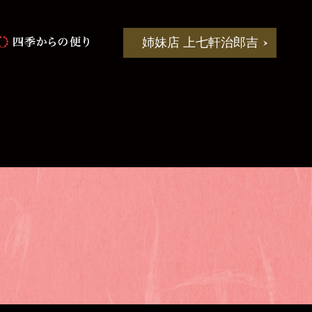
姉妹店 上七軒治郎吉