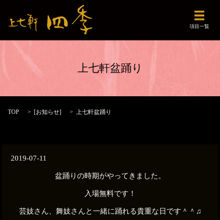
メニュ
項目一覧
上七軒盆踊り
TOP
[
お知らせ
]
上七軒盆踊り
2019-07-11
盆踊りの時期がやってきました。
入場無料です！
芸妓さん、舞妓さんと一緒に踊れる貴重な日です＾＾♫