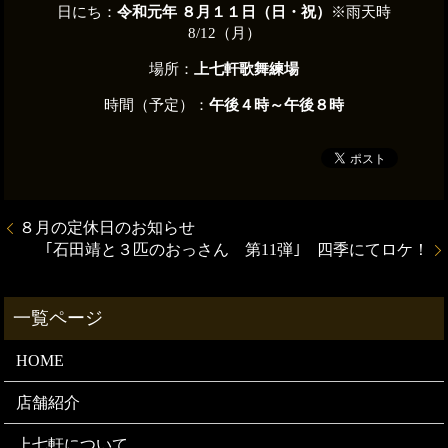
日にち：
令和元年 ８月１１日（日・祝）
※雨天時
8/12（月）
場所：
上七軒歌舞練場
時間（予定）：
午後４時～午後８時
８月の定休日のお知らせ
｢石田靖と３匹のおっさん 第11弾｣ 四季にてロケ！
HOME
店舗紹介
上七軒について