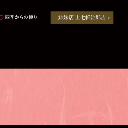
姉妹店 上七軒治郎吉