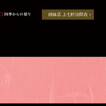
姉妹店 上七軒治郎吉